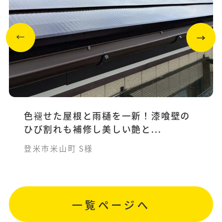
色褪せた屋根と雨樋を一新！漆喰壁の
ひび割れも補修し美しい艶と...
登米市米山町 S様
一覧ページへ