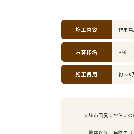
施工内容
作業場
お客様名
K様
施工費用
約630
大崎市田尻にお住いのK
・地震以来、建物のメ