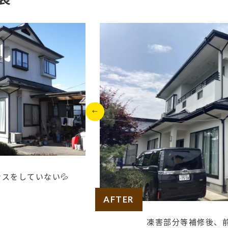
スをしていない💦
AFTER
装
凍害部分等補修後、前