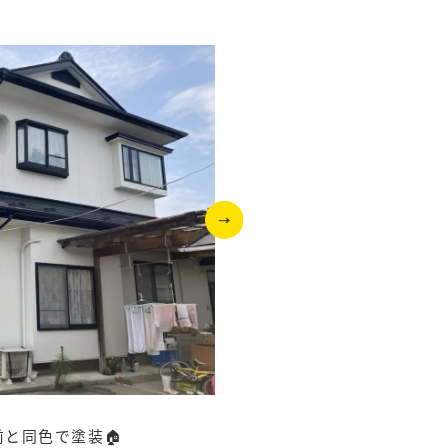
と同色で塗装🏠
雨樋も壊れている