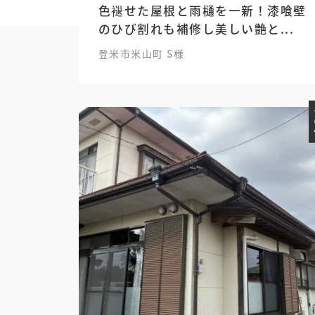
色褪せた屋根と雨樋を一新！漆喰壁
のひび割れも補修し美しい艶と...
登米市米山町 S様