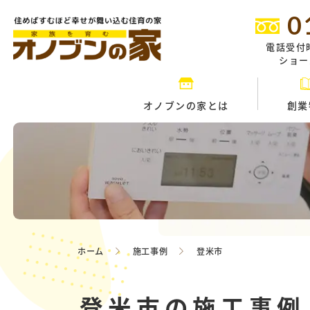
0
電話受付
ショール
オノブンの家とは
創業
ホーム
施工事例
登米市
登米市の施工事例