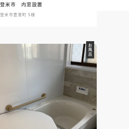
登米市 内窓設置
登米市豊里町 S様
お風呂