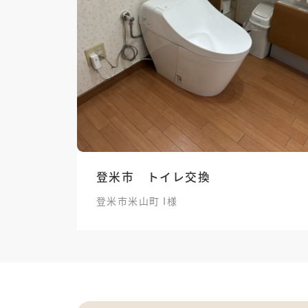
登米市 トイレ交換
登米市米山町 I様