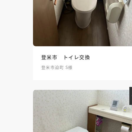
登米市 トイレ交換
登米市迫町 S様