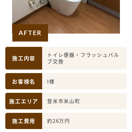
AFTER
トイレ便器・フラッシュバル
施工内容
ブ交換
お客様名
I様
施工エリア
登米市米山町
施工費用
約26万円