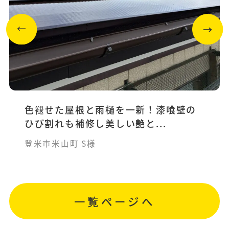
色褪せた屋根と雨樋を一新！漆喰壁の
ひび割れも補修し美しい艶と...
登米市米山町 S様
一覧ページへ