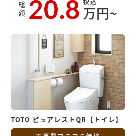
20.8
税込
総
万円~
額
TOTO ピュアレストQR【トイレ】
工事費コミコミ価格