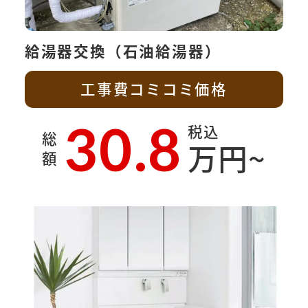
給湯器交換（石油給湯器）
工事費コミコミ価格
30.8
税込
総
万円~
額