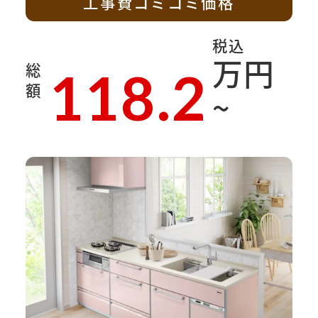
工事費コミコミ価格
税込
万円
総
118.2
額
~