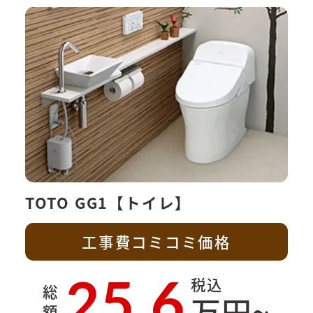
TOTO GG1【トイレ】
工事費コミコミ価格
25.6
税込
総
万円~
額