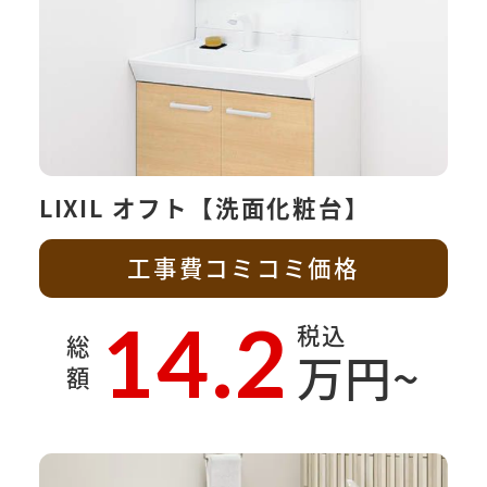
LIXIL オフト【洗面化粧台】
工事費コミコミ価格
14.2
税込
総
万円~
額