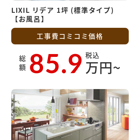
LIXIL リデア 1坪 (標準タイプ)
【お風呂】
工事費コミコミ価格
85.9
税込
総
万円~
額