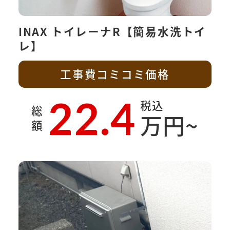
INAX トイレーナR【簡易水洗トイ
レ】
工事費コミコミ価格
22.4
税込
総
万円~
額