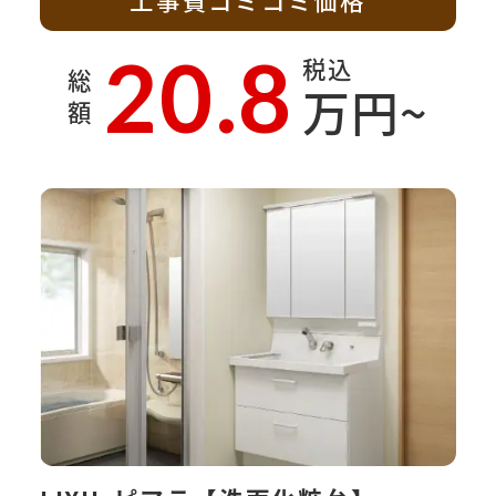
20.8
税込
総
万円~
額