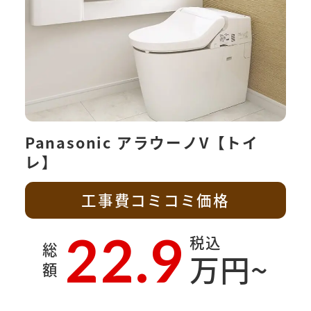
Panasonic アラウーノV【トイ
レ】
工事費コミコミ価格
22.9
税込
総
万円~
額