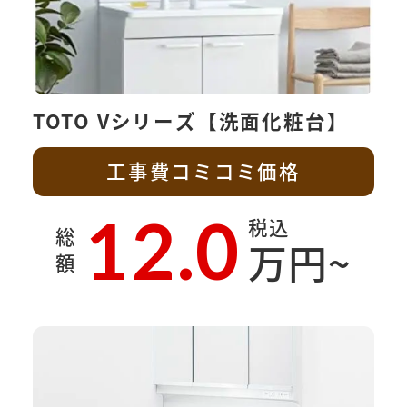
TOTO Vシリーズ【洗面化粧台】
工事費コミコミ価格
12.0
税込
総
万円~
額