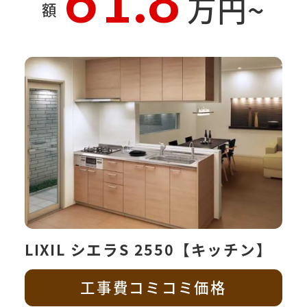
61.8
万円~
額
LIXIL シエラS 2550【キッチン】
工事費コミコミ価格