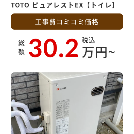
TOTO ピュアレストEX【トイレ】
工事費コミコミ価格
30.2
税込
総
万円~
額