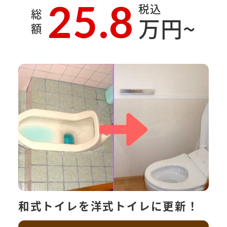
25.8
税込
総
万円~
額
和式トイレを洋式トイレに更新！