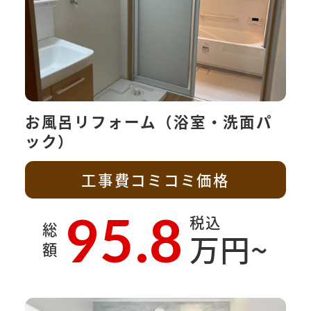
お風呂リフォーム（浴室・洗面パ
ック）
工事費コミコミ価格
95.8
税込
総
万円~
額