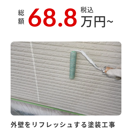
68.8
税込
総
万円~
額
外壁をリフレッシュする塗装工事