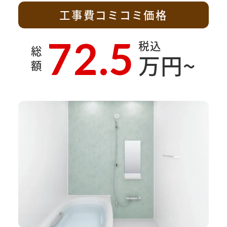
工事費コミコミ価格
72.5
税込
総
万円~
額