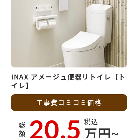
INAX アメージュ便器リトイレ【ト
イレ】
工事費コミコミ価格
20.5
税込
総
万円~
額