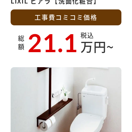
LIXIL ピアラ【洗面化粧台】
工事費コミコミ価格
21.1
税込
総
万円~
額