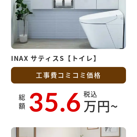
INAX サティスS【トイレ】
工事費コミコミ価格
35.6
税込
総
万円~
額