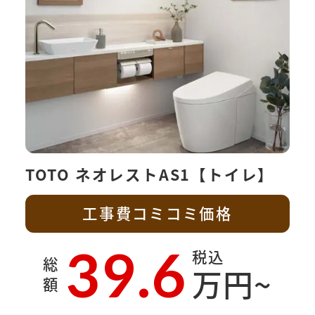
TOTO ネオレストAS1【トイレ】
工事費コミコミ価格
39.6
税込
総
万円~
額