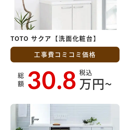
TOTO サクア【洗面化粧台】
工事費コミコミ価格
30.8
税込
総
万円~
額