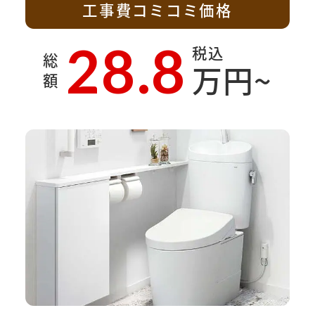
工事費コミコミ価格
28.8
税込
総
万円~
額