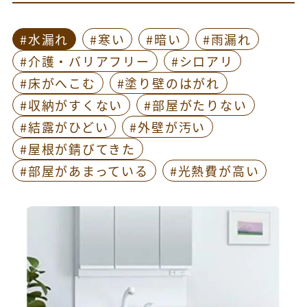
#水漏れ
#寒い
#暗い
#雨漏れ
#介護・バリアフリー
#シロアリ
#床がへこむ
#塗り壁のはがれ
#収納がすくない
#部屋がたりない
#結露がひどい
#外壁が汚い
#屋根が錆びてきた
#部屋があまっている
#光熱費が高い