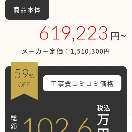
商品本体
619,223
円~
メーカー定価：1,510,300円
59
%
工事費コミコミ価格
OFF
税込
万
102.6
総
額