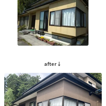
after↓