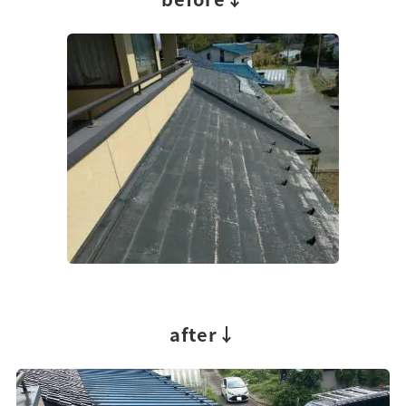
after↓