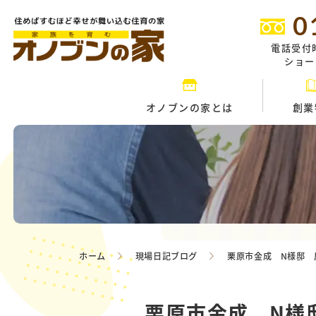
0
電話受付
ショール
オノブンの家とは
創業
ホーム
現場日記ブログ
栗原市金成 N様邸 
栗原市金成 N様