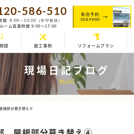
120-586-510
来店予約
【完全予約制】
時間
8:00～20:00（年中無休）
ーム営業時間 9:00～17:00
物語
施工事例
リフォームプラン
現場日記ブログ
BLOG
屋根部分葺き替え④
邸 屋根部分葺き替え④