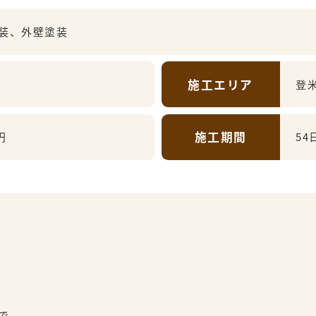
装、外壁塗装
施工エリア
登
施工期間
円
54
で