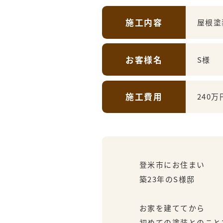
施工内容
屋根塗
お客様名
S様
施工費用
240万
登米市にお住まい
築23年のS様邸
お家を建ててから
初めての塗装とのこと