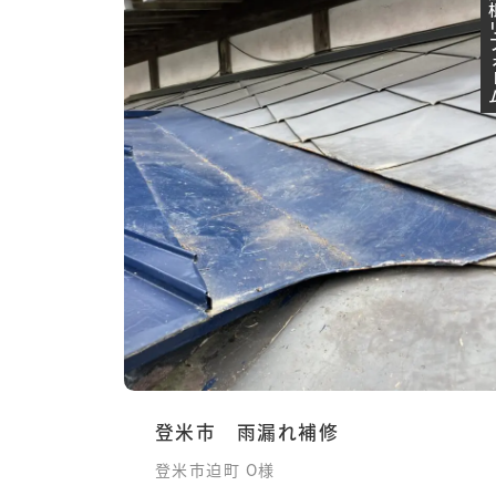
屋根リ
登米市 雨漏れ補修
登米市迫町 O様