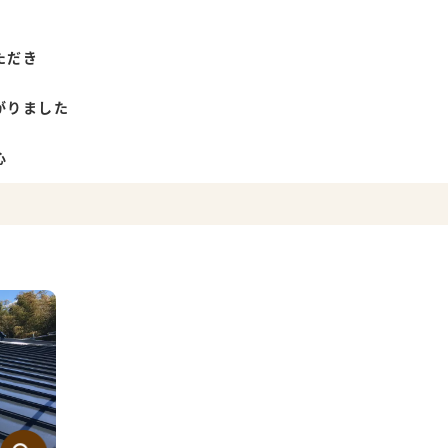
ただき
がりました
心