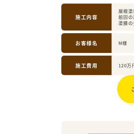
屋根塗
施工内容
前回の
塗膜の
お客様名
M様
施工費用
120万