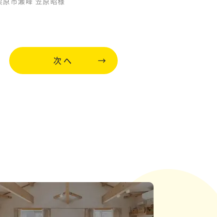
栗原市瀬峰 笠原昭様
次へ