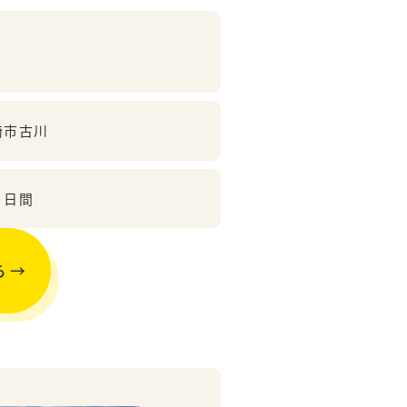
崎市古川
５日間
ら