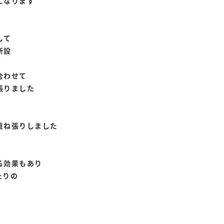
になります
して
新設
合わせて
張りました
重ね張りしました
る効果もあり
たりの