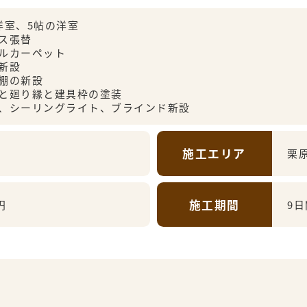
洋室、5帖の洋室
ス張替
ルカーペット
新設
棚の新設
と廻り縁と建具枠の塗装
、シーリングライト、ブラインド新設
施工エリア
栗
施工期間
円
9日