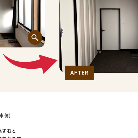
AFTER
を
東側)
黒ずむと