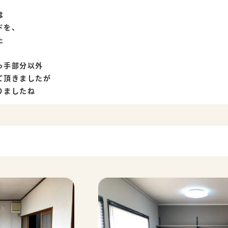
、
は
ドを、
た
っ手部分以外
て頂きましたが
りましたね