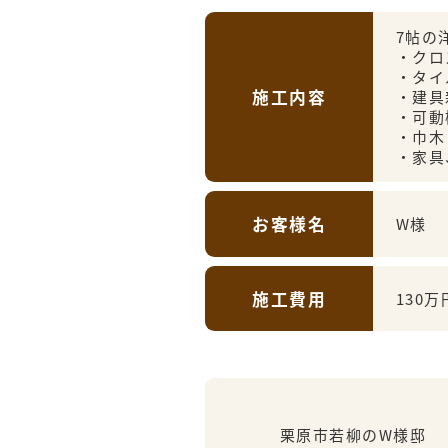
7帖の
・クロ
・タイ
施工内容
・建具
・可動
・巾木
・家具
お客様名
W様
施工費用
130万
栗原市若柳のW様邸