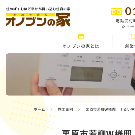
0
電話受付
ショール
オノブンの家とは
創業
ホーム
施工事例
栗原市若柳W様邸 明るい室
栗原市若柳W様邸