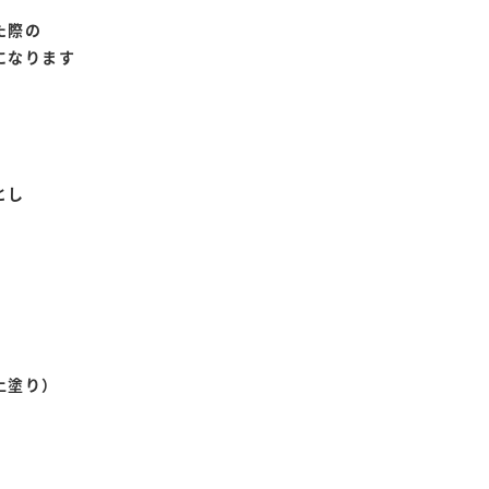
た際の
になります
とし
上塗り）