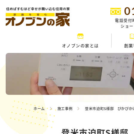
0
電話受付
ショール
オノブンの家とは
創業
ホーム
施工事例
登米市迫町S様邸 ぴかぴか
登米市迫町S様邸