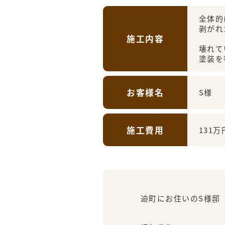
全体的
剥がれ
施工内容
壊れて
塗装を
お客様名
S様
施工費用
131万
迫町にお住いのS様邸