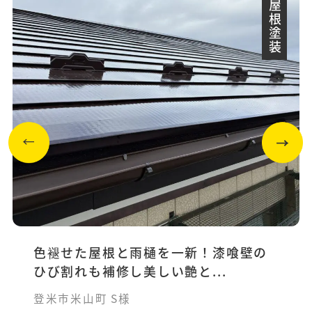
外壁・屋根塗装
色褪せた屋根と雨樋を一新！漆喰壁の
ひび割れも補修し美しい艶と...
登米市米山町 S様