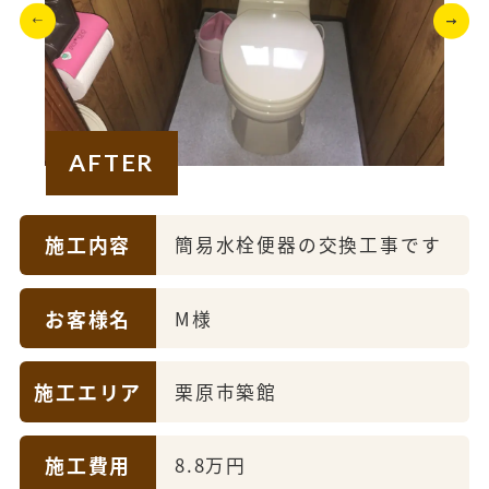
AFTER
施工内容
簡易水栓便器の交換工事です
お客様名
M様
施工エリア
栗原市築館
施工費用
8.8万円