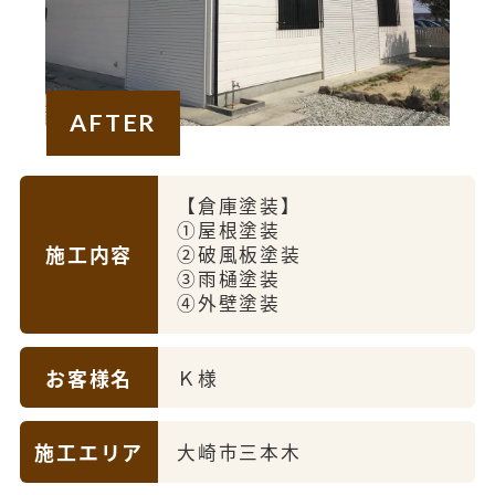
AFTER
【倉庫塗装】
①屋根塗装
施工内容
②破風板塗装
③雨樋塗装
④外壁塗装
お客様名
Ｋ様
施工エリア
大崎市三本木