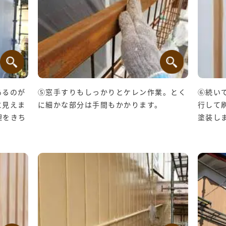
あるのが
⑤窓手すりもしっかりとケレン作業。とく
⑥続い
に見えま
に細かな部分は手間もかかります。
行して
理をきち
塗装し