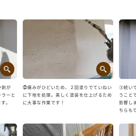
や剥が
⓶痛みがひどいため、２回塗りでていねい
③続い
ーラーと
に下地を処理。美しく塗装を仕上げるため
うこと
ます。
に大事な作業です！
影響し
ちらも