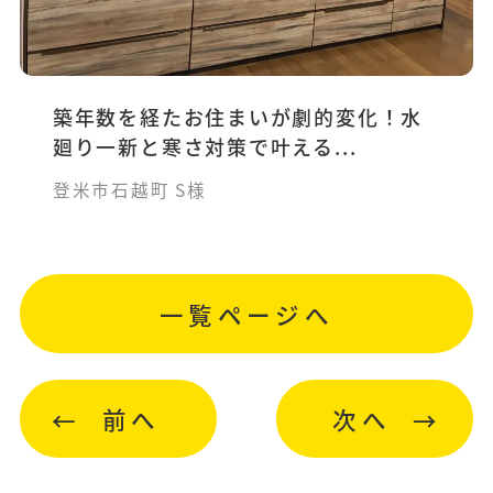
築年数を経たお住まいが劇的変化！水
廻り一新と寒さ対策で叶える...
登米市石越町 S様
一覧ページへ
前へ
次へ