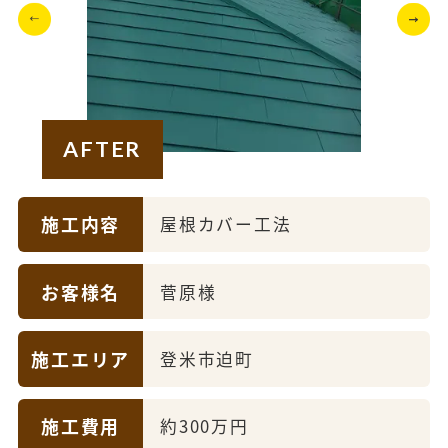
AFTER
施工内容
屋根カバー工法
お客様名
菅原様
施工エリア
登米市迫町
施工費用
約300万円