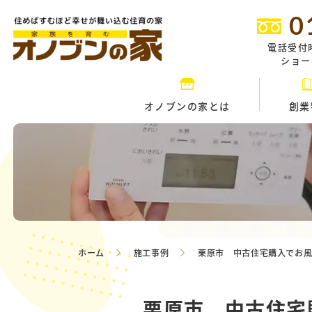
0
電話受付
ショール
オノブンの家とは
創業
ホーム
施工事例
栗原市 中古住宅購入でお
栗原市 中古住