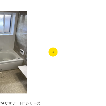
25坪サザナ HTシリーズ
高さも、角度も自由