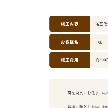
施工内容
浴室改
お客様名
C様
施工費用
約300
現在東京にお住まいのO
若柳に購入した中古物