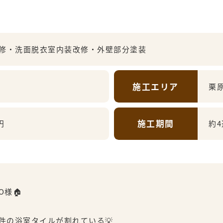
修・洗面脱衣室内装改修・外壁部分塗装
施工エリア
栗
施工期間
円
約
様🏠
件の浴室タイルが割れている💡