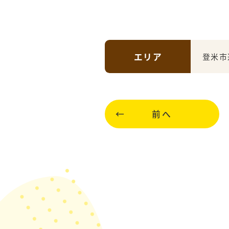
エリア
登米市
前へ