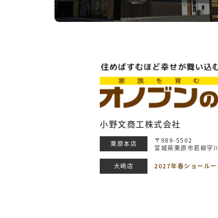
小野文商工株式会社
〒989-5502
栗原本店
宮城県栗原市若柳字川
大崎店
2027年春ショール