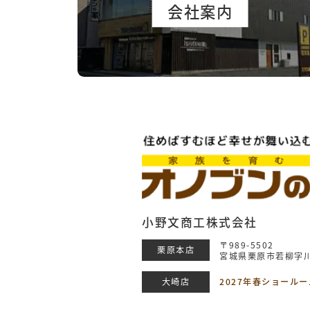
会社案内
小野文商工株式会社
〒989-5502
栗原本店
宮城県栗原市若柳字川
大崎店
2027年春ショール