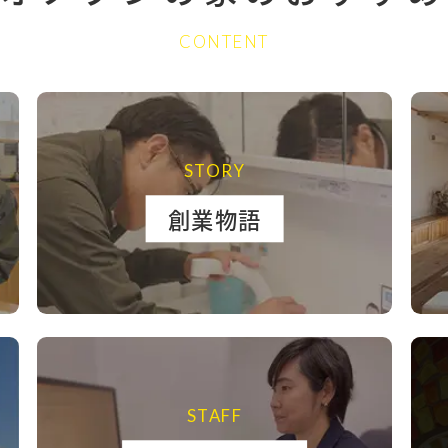
CONTENT
STORY
創業物語
STAFF