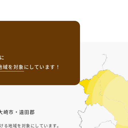
に
地域を
対象
にしています！
大崎市
・
遠田郡
行ける地域を対象にしています。