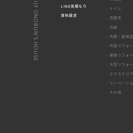
NURTURE A FAMILY ONOBUN’S HOUSE
LINE見積もり
トイレ
資料請求
洗面所
内装
外壁・屋根
外装リフォ
屋根リフォ
大型リフォ
エクステリ
リノベーシ
その他