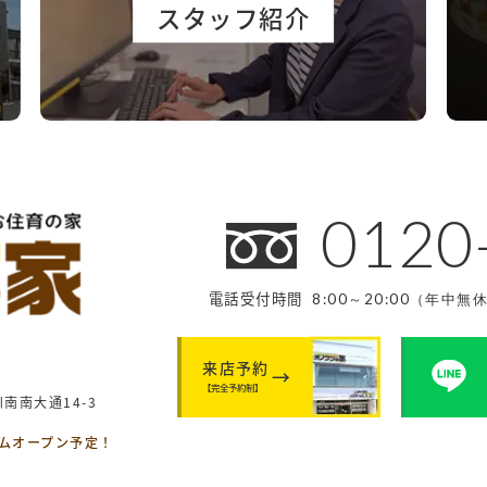
スタッフ紹介
0120
電話受付時間
8:00～20:00（年中無
来店予約
【完全予約制】
南南大通14-3
ームオープン予定！