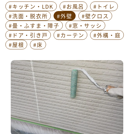
#キッチン・LDK
#お風呂
#トイレ
#洗面・脱衣所
#外壁
#壁クロス
#畳・ふすま・障子
#窓・サッシ
#ドア・引き戸
#カーテン
#外構・庭
#屋根
#床