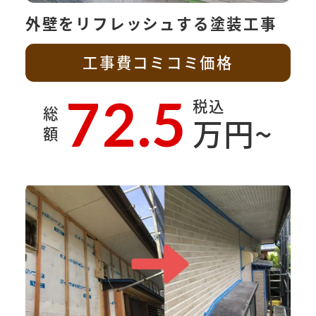
外壁をリフレッシュする塗装工事
工事費コミコミ価格
72.5
税込
総
万円~
額