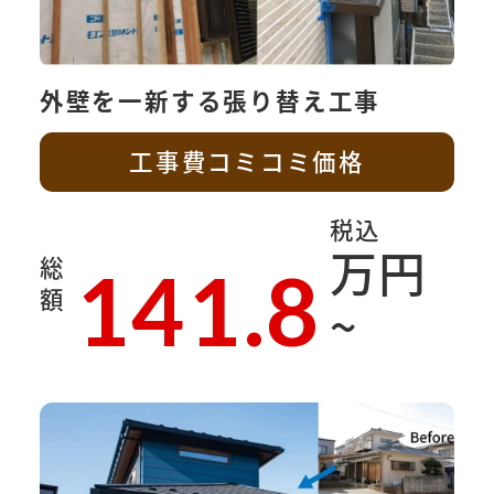
外壁を一新する張り替え工事
工事費コミコミ価格
税込
万円
総
141.8
額
~