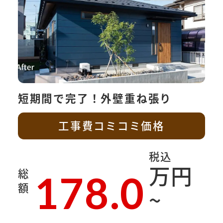
短期間で完了！外壁重ね張り
工事費コミコミ価格
税込
万円
総
178.0
額
~