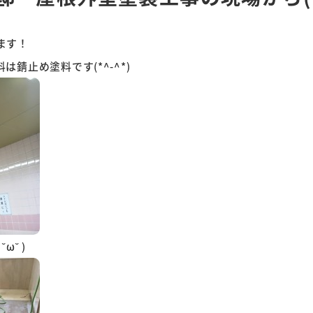
ます！
錆止め塗料です(*^-^*)
˘ )