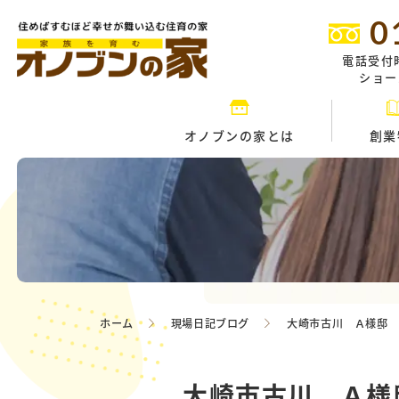
0
電話受付
ショール
オノブンの家とは
創業
ホーム
現場日記ブログ
大崎市古川 Ａ様邸 屋
大崎市古川 Ａ様邸