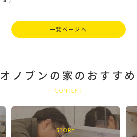
˘ )
一覧ページへ
オノブンの家の
おすすめ
CONTENT
STORY