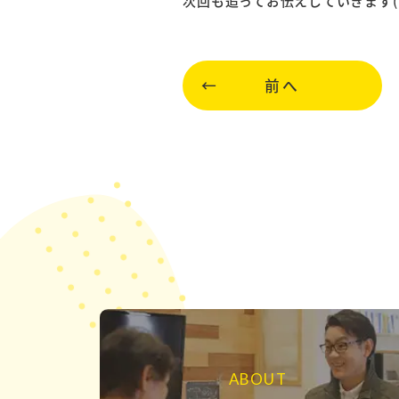
次回も追ってお伝えしていきます( ˘ω
前へ
ABOUT