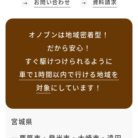
お問い合わせ
資料請求
オノブンは地域密着型！
だから安心！
すぐ駆けつけられるように
車で1時間以内で行ける地域を
対象
にしています！
宮城県
栗原市
・
登米市
・
大崎市
・
遠田