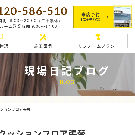
120-586-510
来店予約
【完全予約制】
時間
8:00～20:00（年中無休）
ーム営業時間 9:00～17:00
物語
施工事例
リフォームプラン
現場日記ブログ
BLOG
ッションフロア張替
クッションフロア張替