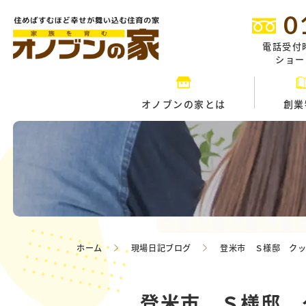
0
電話受付
ショール
オノブンの家とは
創業
ホーム
現場日記ブログ
登米市 Ｓ様邸 ク
登米市 Ｓ様邸 