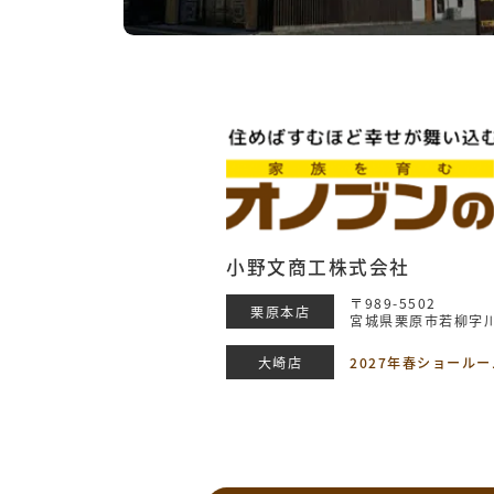
小野文商工株式会社
〒989-5502
栗原本店
宮城県栗原市若柳字川
大崎店
2027年春ショール