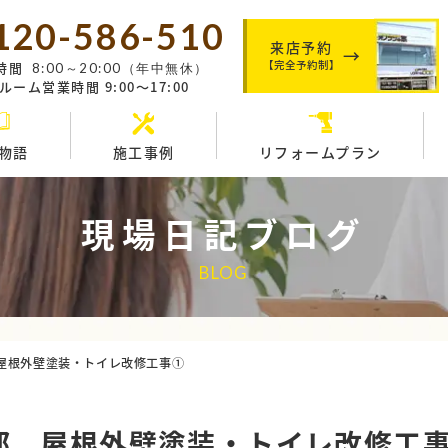
120-586-510
来店予約
【完全予約制】
時間
8:00～20:00（年中無休）
ーム営業時間 9:00～17:00
物語
施工事例
リフォームプラン
現場日記ブログ
BLOG
屋根外壁塗装・トイレ改修工事①
邸 屋根外壁塗装・トイレ改修工