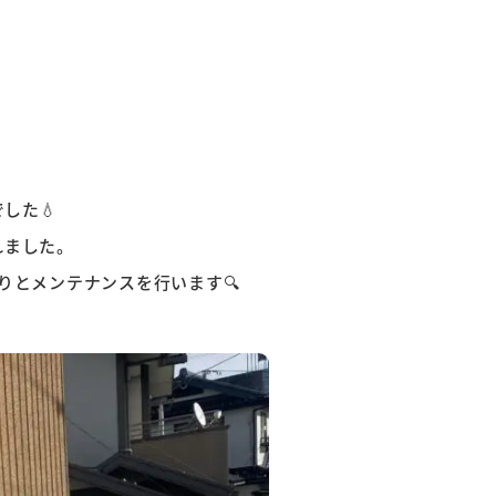
した💧
れました。
りとメンテナンスを行います🔍