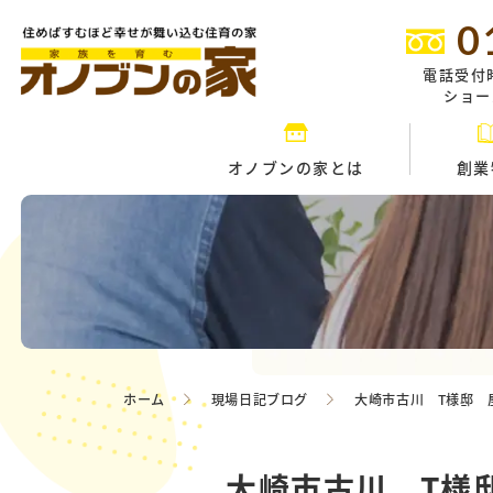
0
電話受付
ショール
オノブンの家とは
創業
ホーム
現場日記ブログ
大崎市古川 T様邸 
大崎市古川 T様