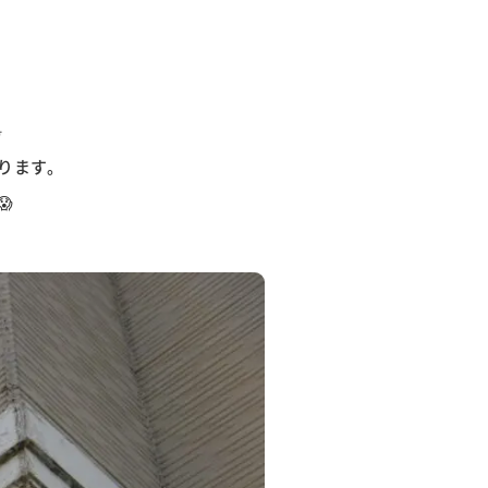
⛄
ります。
