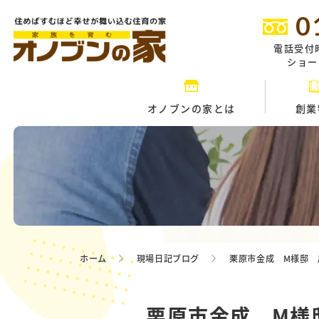
0
電話受付
ショール
オノブンの家とは
創業
ホーム
現場日記ブログ
栗原市金成 M様邸 
栗原市金成 M様