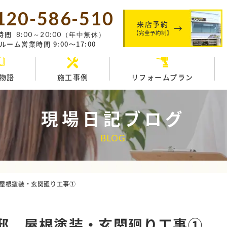
120-586-510
来店予約
【完全予約制】
時間
8:00～20:00（年中無休）
ーム営業時間 9:00～17:00
物語
施工事例
リフォームプラン
現場日記ブログ
BLOG
屋根塗装・玄関廻り工事①
邸 屋根塗装・玄関廻り工事①