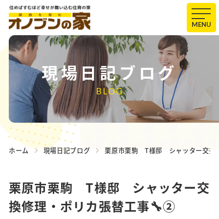
MENU
現場日記ブログ
BLOG
ホーム
現場日記ブログ
栗原市栗駒 T様邸 シャッター交換
栗原市栗駒 T様邸 シャッター交
換修理・ポリカ張替工事🔧②