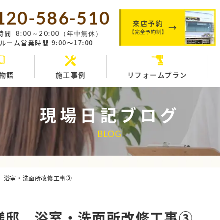
120-586-510
来店予約
【完全予約制】
時間
8:00～20:00（年中無休）
ーム営業時間 9:00～17:00
物語
施工事例
リフォームプラン
現場日記ブログ
BLOG
邸 浴室・洗面所改修工事③
様邸 浴室・洗面所改修工事③