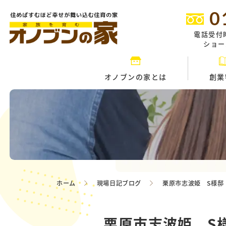
0
電話受付
ショール
オノブンの家とは
創業
ホーム
現場日記ブログ
栗原市志波姫 S様
栗原市志波姫 S