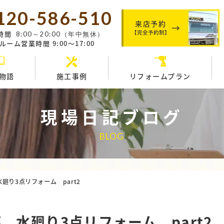
120-586-510
来店予約
【完全予約制】
時間
8:00～20:00（年中無休）
ーム営業時間 9:00～17:00
物語
施工事例
リフォームプラン
現場日記ブログ
BLOG
廻り3点リフォーム part2
 水廻り3点リフォーム part2