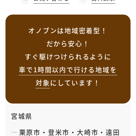
オノブンは地域密着型！
だから安心！
すぐ駆けつけられるように
車で1時間以内で行ける地域を
対象
にしています！
宮城県
栗原市
・
登米市
・
大崎市
・
遠田