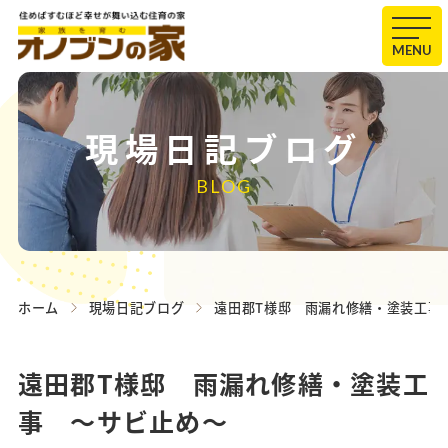
MENU
現場日記ブログ
BLOG
ホーム
現場日記ブログ
遠田郡T様邸 雨漏れ修繕・塗装工事
遠田郡T様邸 雨漏れ修繕・塗装工
事 ～サビ止め～