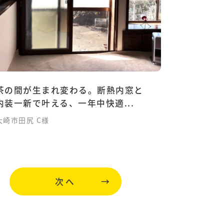
茶の間が生まれ変わる。断熱内窓と
内装一新で叶える、一年中快適...
大崎市田尻 C様
次へ