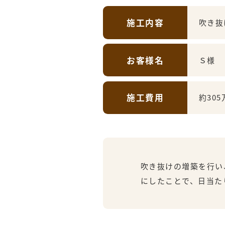
施工内容
吹き抜
お客様名
Ｓ様
施工費用
約305
吹き抜けの増築を行い
にしたことで、日当た