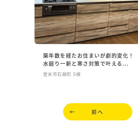
築年数を経たお住まいが劇的変化！
水廻り一新と寒さ対策で叶える...
登米市石越町 S様
前へ