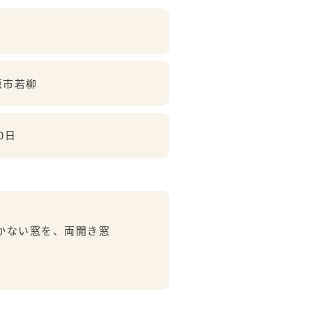
原市若柳
0日
かない窓を、両開き窓