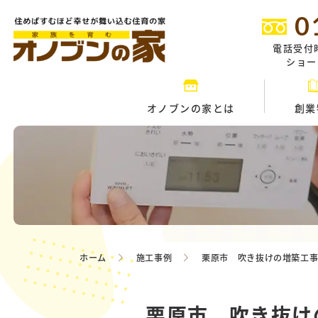
0
電話受付
ショール
オノブンの家とは
創業
ホーム
施工事例
栗原市 吹き抜けの増築工
栗原市 吹き抜け