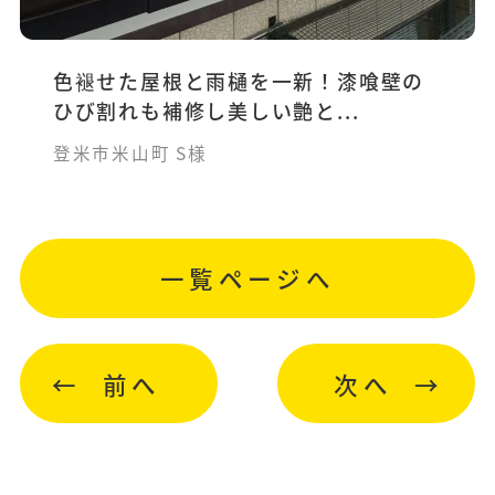
色褪せた屋根と雨樋を一新！漆喰壁の
ひび割れも補修し美しい艶と...
登米市米山町 S様
一覧ページへ
前へ
次へ