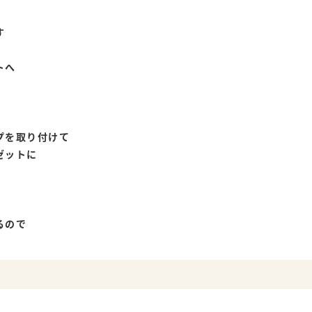
す
トへ
プを取り付けて
ゼットに
るので