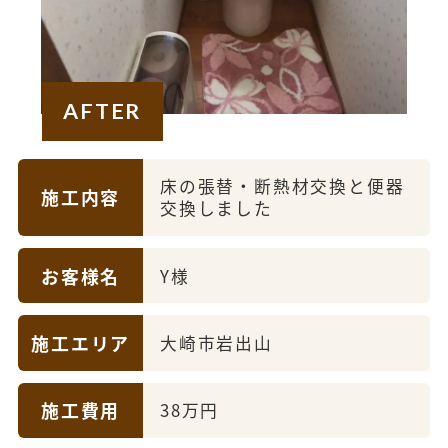
AFTER
床の張替・断熱材交換と便器
施工内容
交換しました
お客様名
Y様
施工エリア
大崎市岩出山
施工費用
38万円