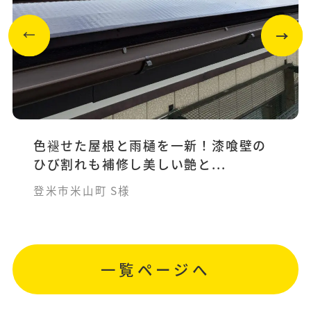
色褪せた屋根と雨樋を一新！漆喰壁の
ひび割れも補修し美しい艶と...
登米市米山町 S様
一覧ページへ