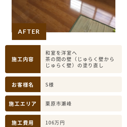
AFTER
和室を洋室へ
施工内容
茶の間の壁（じゅらく壁から
じゅらく壁）の塗り直し
お客様名
S様
施工エリア
栗原市瀬峰
施工費用
106万円