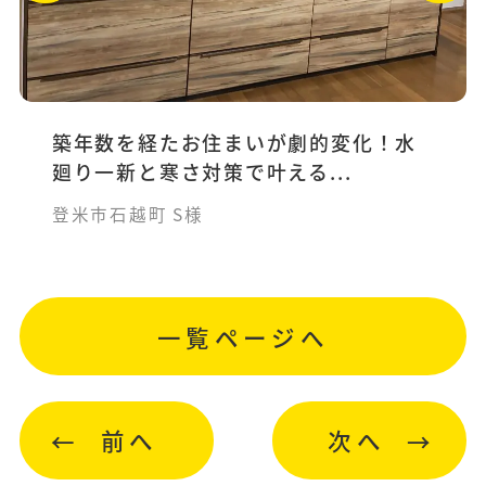
築年数を経たお住まいが劇的変化！水
廻り一新と寒さ対策で叶える...
登米市石越町 S様
一覧ページへ
前へ
次へ