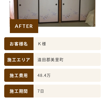
AFTER
お客様名
Ｋ様
施工エリア
遠田郡美里町
施工費用
48.4万
施工期間
7日