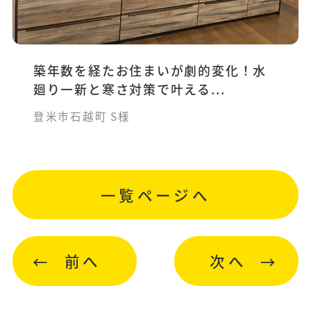
築年数を経たお住まいが劇的変化！水
廻り一新と寒さ対策で叶える...
登米市石越町 S様
一覧ページへ
前へ
次へ