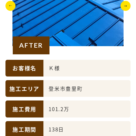
AFTER
お客様名
Ｋ様
施工エリア
登米市豊里町
施工費用
101.2万
施工期間
138日