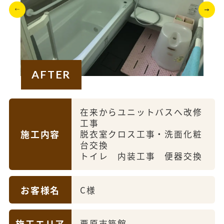
AFTER
在来からユニットバスへ改修
工事
施工内容
脱衣室クロス工事・洗面化粧
台交換
トイレ 内装工事 便器交換
お客様名
C様
施工エリア
栗原市築館