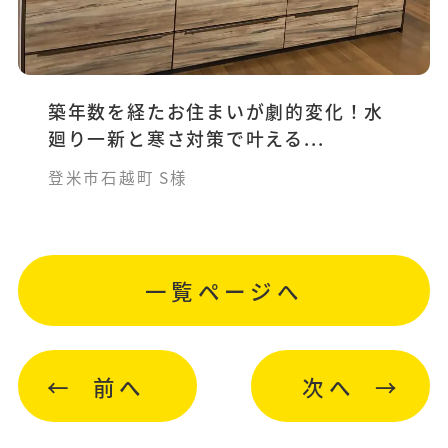
築年数を経たお住まいが劇的変化！水
廻り一新と寒さ対策で叶える...
登米市石越町 S様
一覧ページへ
前へ
次へ