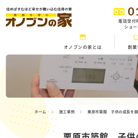
0
電話受付
ショール
オノブンの家とは
創業
ホーム
施工事例
栗原市築館 子供の成長を願
栗原市築館 子供