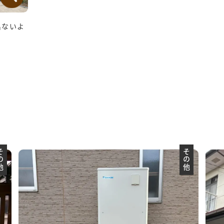
出ないよ
の他
その他