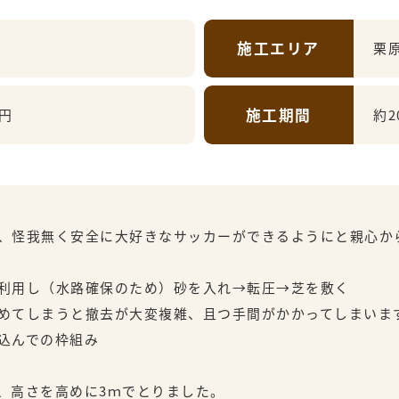
施工エリア
栗
施工期間
万円
約2
、怪我無く安全に大好きなサッカーができるようにと親心か
利用し（水路確保のため）砂を入れ→転圧→芝を敷く
めてしまうと撤去が大変複雑、且つ手間がかかってしまいま
込んでの枠組み
、高さを高めに3ｍでとりました。