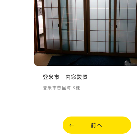
登米市 内窓設置
登米市豊里町 S様
前へ