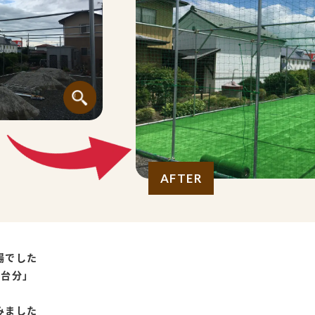
AFTER
場でした
3台分」
みました