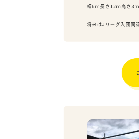
幅6ｍ長さ12ｍ高さ
将来はJリーグ入団間違い