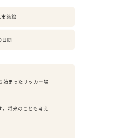
原市築館
0日間
ら始まったサッカー場
す。将来のことも考え