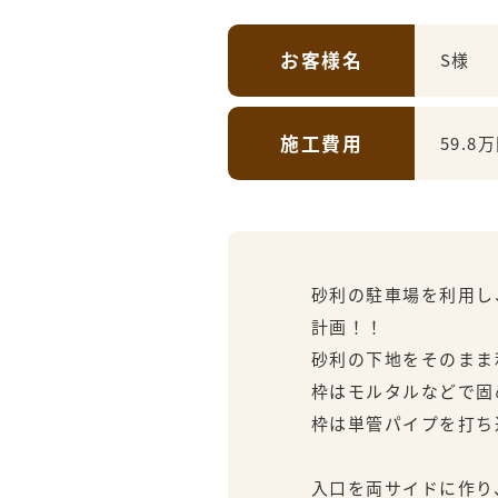
お客様名
S様
施工費用
59.8
砂利の駐車場を利用し
計画！！
砂利の下地をそのまま
枠はモルタルなどで固
枠は単管パイプを打ち
入口を両サイドに作り