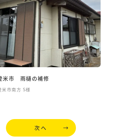
登米市 雨樋の補修
登米市南方 S様
次へ