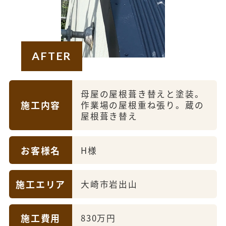
AFTER
母屋の屋根葺き替えと塗装。
施工内容
作業場の屋根重ね張り。蔵の
屋根葺き替え
お客様名
H様
施工エリア
大崎市岩出山
施工費用
830万円