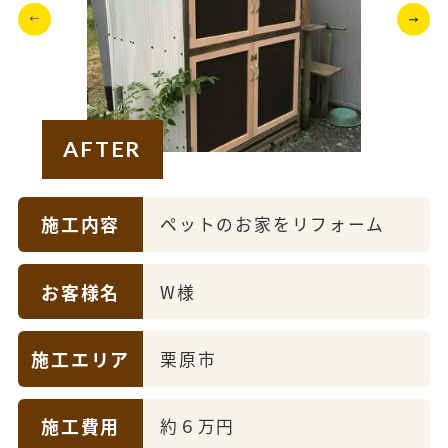
AFTER
施工内容
ペットのお家をリフォーム
お客様名
W様
施工エリア
栗原市
施工費用
約６万円