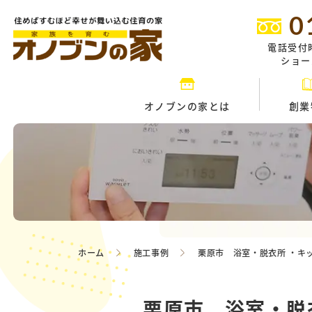
0
電話受付
ショール
オノブンの家とは
創業
ホーム
施工事例
栗原市 浴室・脱衣所 ・キ
栗原市 浴室・脱