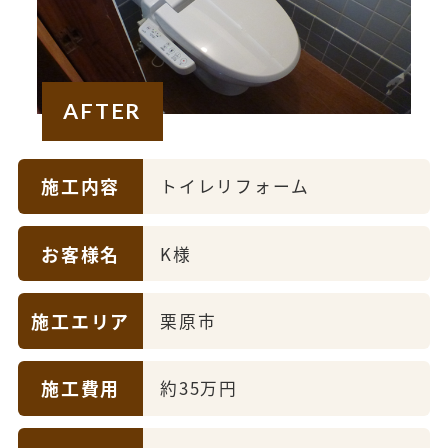
AFTER
施工内容
トイレリフォーム
お客様名
K様
施工エリア
栗原市
施工費用
約35万円