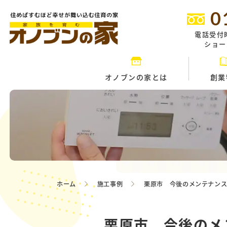
0
電話受付
ショール
オノブンの家とは
創業
ホーム
施工事例
栗原市 今後のメンテナン
栗原市 今後のメ