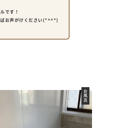
デルです！
お声がけください(*^^*)
お風呂