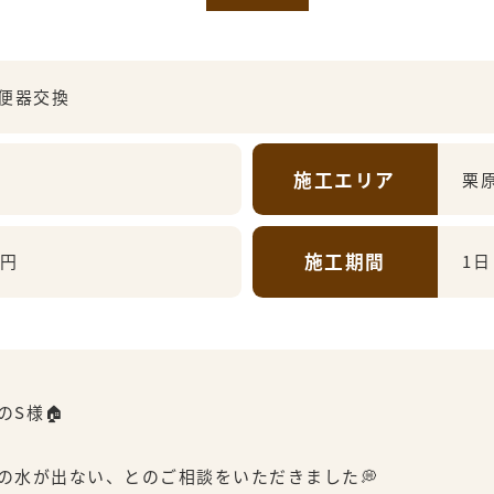
便器交換
施工エリア
栗
施工期間
万円
1日
S様🏠
の水が出ない、とのご相談をいただきました💭