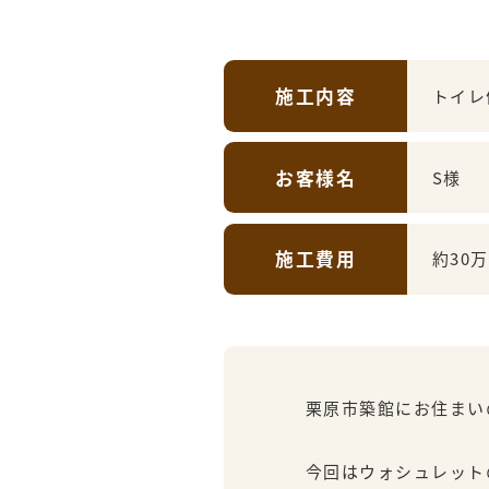
施工内容
トイレ
お客様名
S様
施工費用
約30
栗原市築館にお住まいの
今回はウォシュレット