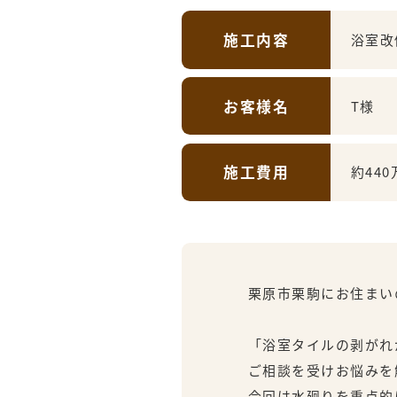
施工内容
浴室改
お客様名
T様
施工費用
約440
栗原市栗駒にお住まいの
「浴室タイルの剥がれ
ご相談を受けお悩みを
今回は水廻りを重点的