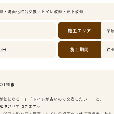
修・洗面化粧台交換・トイレ改修・廊下改修
施工エリア
栗
施工期間
万円
約4
T様🏠
が気になる…」「トイレが古いので交換したい…」と、
解決させて頂きます✨
に浴室・脱衣室・廊下・トイレの施工をさせて頂きました🔨