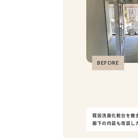
BEFORE
既設洗面化粧台を撤去
廊下の内装も改装し