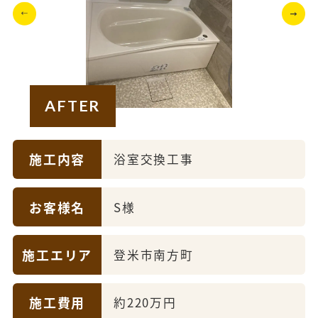
AFTER
施工内容
浴室交換工事
お客様名
S様
施工エリア
登米市南方町
施工費用
約220万円