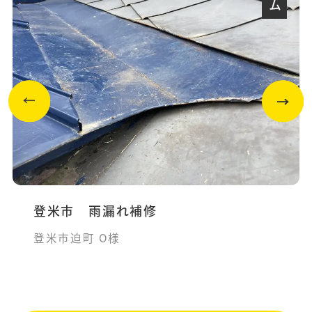
登米市 雨漏れ補修
登米市迫町 O様