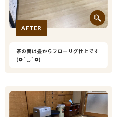
AFTER
茶の間は畳からフローリグ仕上です
(❁´◡`❁)