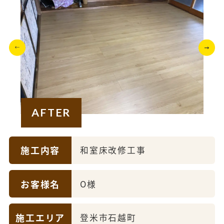
AFTER
施工内容
和室床改修工事
お客様名
O様
施工エリア
登米市石越町